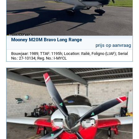
Mooney M20M Bravo Long Range
prijs op aanvraag
Bouwjaar: 1989; TTAF: 1195h; Location: Italië, Foligno (LIAF); Serial
No.: 27-10134; Reg. No.: I-MYCL