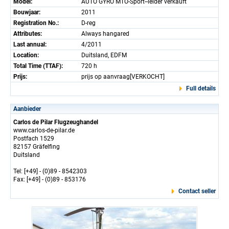
Model:
AUTO GYRO MTO-Sport--leider verkauft
Bouwjaar:
2011
Registration No.:
D-reg
Attributes:
Always hangared
Last annual:
4/2011
Location:
Duitsland, EDFM
Total Time (TTAF):
720 h
Prijs:
prijs op aanvraag[VERKOCHT]
Full details
Aanbieder
Carlos de Pilar Flugzeughandel
www.carlos-de-pilar.de
Postfach 1529
82157 Gräfelfing
Duitsland
Tel: [+49] - (0)89 - 8542303
Fax: [+49] - (0)89 - 853176
Contact seller