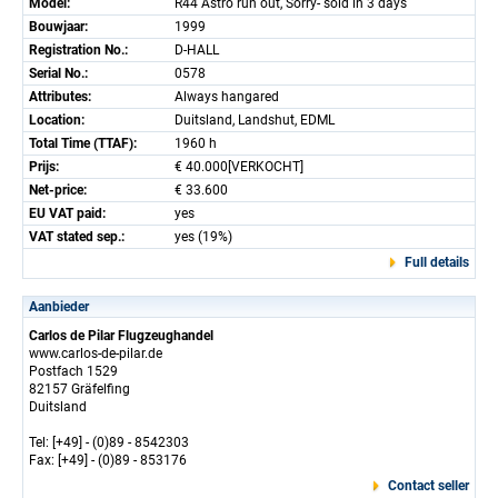
Model:
R44 Astro run out, Sorry- sold in 3 days
Bouwjaar:
1999
Registration No.:
D-HALL
Serial No.:
0578
Attributes:
Always hangared
Location:
Duitsland, Landshut, EDML
Total Time (TTAF):
1960 h
Prijs:
€ 40.000[VERKOCHT]
Net-price:
€ 33.600
EU VAT paid:
yes
VAT stated sep.:
yes (19%)
Full details
Aanbieder
Carlos de Pilar Flugzeughandel
www.carlos-de-pilar.de
Postfach 1529
82157 Gräfelfing
Duitsland
Tel: [+49] - (0)89 - 8542303
Fax: [+49] - (0)89 - 853176
Contact seller