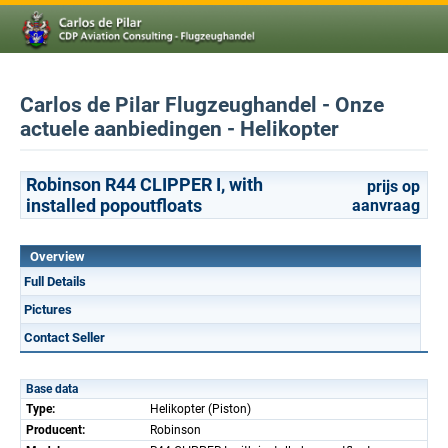
Carlos de Pilar Flugzeughandel - Onze
actuele aanbiedingen - Helikopter
Robinson R44 CLIPPER I, with
prijs op
installed popoutfloats
aanvraag
Overview
Full Details
Pictures
Contact Seller
Base data
Type:
Helikopter (Piston)
Producent:
Robinson