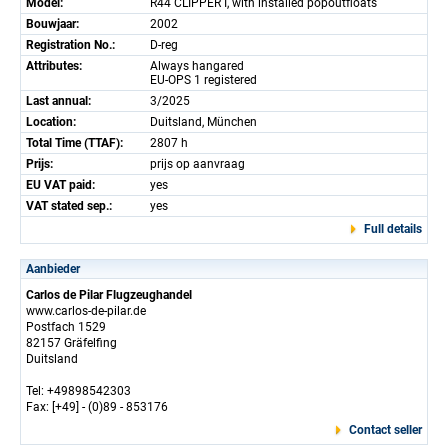
Model:
R44 CLIPPER I, with installed popoutfloats
Bouwjaar:
2002
Registration No.:
D-reg
Attributes:
Always hangared
EU-OPS 1 registered
Last annual:
3/2025
Location:
Duitsland, München
Total Time (TTAF):
2807 h
Prijs:
prijs op aanvraag
EU VAT paid:
yes
VAT stated sep.:
yes
Full details
Aanbieder
Carlos de Pilar Flugzeughandel
www.carlos-de-pilar.de
Postfach 1529
82157 Gräfelfing
Duitsland
Tel: +49898542303
Fax: [+49] - (0)89 - 853176
Contact seller