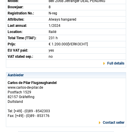
Model:
Bell 206B Jetranger DEAL PENDING
Bouwjaar:
8
Registration No.:
N-reg
Attributes:
Always hangared
Last annual:
1/2024
Location:
Italië
Total Time (TTAF):
231 h
Prijs:
€ 1.200.000[VERKOCHT]
EU VAT paid:
yes
VAT stated sep.:
no
Full details
Aanbieder
Carlos de Pilar Flugzeughandel
www.carlos-de-pilar.de
Postfach 1529
82157 Gräfelfing
Duitsland
Tel: [+49] - (0)89 - 8542303
Fax: [+49] - (0)89 - 853176
Contact seller