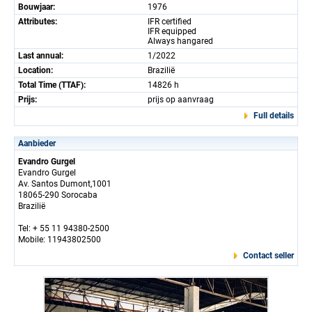
Bouwjaar:
1976
Attributes:
IFR certified
IFR equipped
Always hangared
Last annual:
1/2022
Location:
Brazilië
Total Time (TTAF):
14826 h
Prijs:
prijs op aanvraag
Full details
Aanbieder
Evandro Gurgel
Evandro Gurgel
Av. Santos Dumont,1001
18065-290 Sorocaba
Brazilië
Tel: + 55 11 94380-2500
Mobile: 11943802500
Contact seller