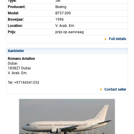
Type:
Jet
Producent:
Boeing
Model:
B737-300
Bouwjaar:
1996
Location:
V. Arab. Em.
Prijs:
prijs op aanvraag
Full details
Aanbieder
Romans Aviation
Dubai
183827 Dubai
V. Arab. Em.
Tel: +97144341253
Contact seller