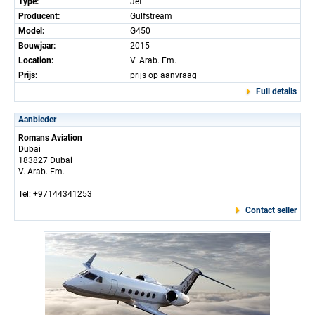
Type:
Jet
Producent:
Gulfstream
Model:
G450
Bouwjaar:
2015
Location:
V. Arab. Em.
Prijs:
prijs op aanvraag
Full details
Aanbieder
Romans Aviation
Dubai
183827 Dubai
V. Arab. Em.
Tel: +97144341253
Contact seller