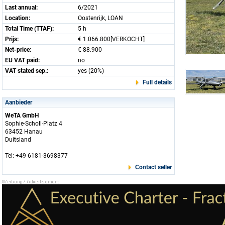
Last annual:
6/2021
Location:
Oostenrijk, LOAN
Total Time (TTAF):
5 h
Prijs:
€ 1.066.800[VERKOCHT]
Net-price:
€ 88.900
EU VAT paid:
no
VAT stated sep.:
yes (20%)
Full details
Aanbieder
WeTA GmbH
Sophie-Scholl-Platz 4
63452 Hanau
Duitsland
Tel: +49 6181-3698377
Contact seller