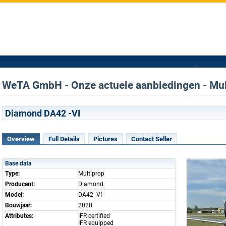
WeTA GmbH - Onze actuele aanbiedingen - Mul
Diamond DA42 -VI
Overview
Full Details
Pictures
Contact Seller
Base data
Type:
Multiprop
Producent:
Diamond
Model:
DA42 -VI
Bouwjaar:
2020
Attributes:
IFR certified
IFR equipped