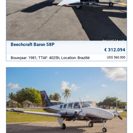
Beechcraft Baron 58P
€ 312.094
Bouwjaar: 1981; TTAF: 4025h; Location: Brazilië
US$ 360.000