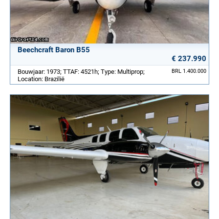
Beechcraft Baron B55
€ 237.990
Bouwjaar: 1973; TTAF: 4521h; Type: Multiprop;
BRL 1.400.000
Location: Brazilië