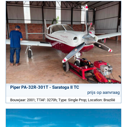
Piper PA-32R-301T - Saratoga II TC
prijs op aanvraag
Bouwjaar: 2001; TTAF: 3270h; Type: Single Prop; Location: Brazilië