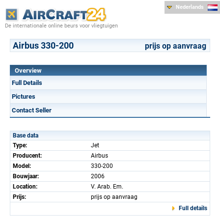
Nederlands
De internationale online beurs voor vliegtuigen
Airbus 330-200
prijs op aanvraag
Overview
Full Details
Pictures
Contact Seller
Base data
Type:
Jet
Producent:
Airbus
Model:
330-200
Bouwjaar:
2006
Location:
V. Arab. Em.
Prijs:
prijs op aanvraag
Full details