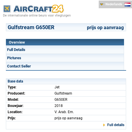
Nederlands
De internationale online beurs voor vliegtuigen
Gulfstream G650ER
prijs op aanvraag
Overview
Full Details
Pictures
Contact Seller
Base data
Type:
Jet
Producent:
Gulfstream
Model:
G650ER
Bouwjaar:
2018
Location:
V. Arab. Em.
Prijs:
prijs op aanvraag
Full details