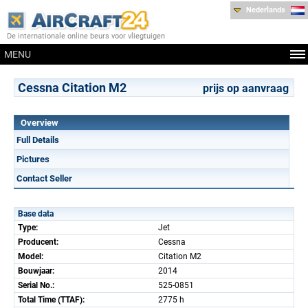
Nederlands
De internationale online beurs voor vliegtuigen
MENU
Cessna Citation M2
prijs op aanvraag
Overview
Full Details
Pictures
Contact Seller
Base data
Type:
Jet
Producent:
Cessna
Model:
Citation M2
Bouwjaar:
2014
Serial No.:
525-0851
Total Time (TTAF):
2775 h