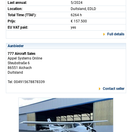
Last annual:
5/2024
Location:
Duitsland, EDLD
Total Time (TTAF):
6264 h
Prijs:
€ 157.500
EU VAT paid:
yes
Full details
Aanbieder
777 Aircraft Sales
Appel Systems Online
Steubstraße 6
86551 Aichach
Duitsland
Tel: 004915678878339
Contact seller