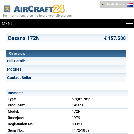
Nederlands
De internationale online beurs voor vliegtuigen
MENU
Cessna 172N
€ 157.500
Overview
Full Details
Pictures
Contact Seller
Base data
Type:
Single Prop
Producent:
Cessna
Model:
172N
Bouwjaar:
1979
Registration No.:
D-EIYJ
Serial No.:
F172-1869