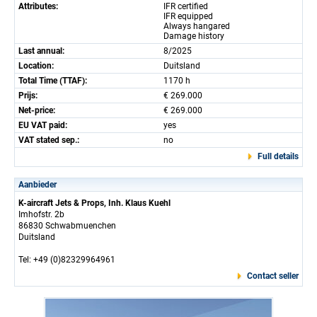
Attributes:
IFR certified
IFR equipped
Always hangared
Damage history
Last annual:
8/2025
Location:
Duitsland
Total Time (TTAF):
1170 h
Prijs:
€ 269.000
Net-price:
€ 269.000
EU VAT paid:
yes
VAT stated sep.:
no
Full details
Aanbieder
K-aircraft Jets & Props, Inh. Klaus Kuehl
Imhofstr. 2b
86830 Schwabmuenchen
Duitsland
Tel: +49 (0)82329964961
Contact seller