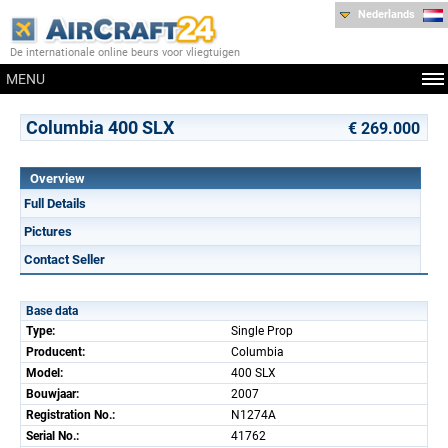
Nederlands
De internationale online beurs voor vliegtuigen
MENU
Columbia 400 SLX
€ 269.000
Overview
Full Details
Pictures
Contact Seller
Base data
Type:
Single Prop
Producent:
Columbia
Model:
400 SLX
Bouwjaar:
2007
Registration No.:
N1274A
Serial No.:
41762