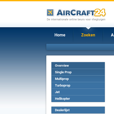
De internationale online beurs voor vliegtuigen
Home
Zoeken
A
Overview
Single Prop
Multiprop
Turboprop
Jet
Helikopter
Dealerlijst