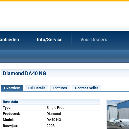
anbieden
Info/Service
Voor Dealers
Diamond DA40 NG
Overview
Full Details
Pictures
Contact Seller
Base data
Type:
Single Prop
Producent:
Diamond
Model:
DA40 NG
Bouwjaar:
2008