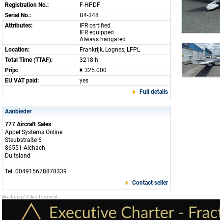
Registration No.:
F-HPDF
Serial No.:
D4-348
Attributes:
IFR certified
IFR equipped
Always hangared
Location:
Frankrijk, Lognes, LFPL
Total Time (TTAF):
3218 h
Prijs:
€ 325.000
EU VAT paid:
yes
Full details
Aanbieder
777 Aircraft Sales
Appel Systems Online
Steubstraße 6
86551 Aichach
Duitsland
Tel: 004915678878339
Contact seller