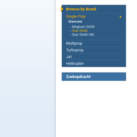
Browse by Brand
Single Prop
Diamond
-
Magnum DA50
-
Star DA40
-
Star DA40-180
Multiprop
Turboprop
Jet
Helikopter
Zoekopdracht