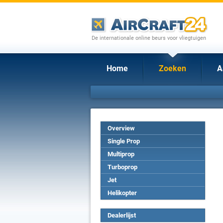
De internationale online beurs voor vliegtuigen
Home
Zoeken
A
Overview
Single Prop
Multiprop
Turboprop
Jet
Helikopter
Dealerlijst