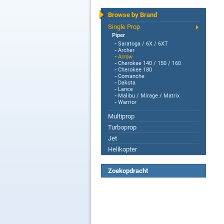
Browse by Brand
Single Prop
Piper
-
Saratoga / 6X / 6XT
-
Archer
-
Arrow
-
Cherokee 140 / 150 / 160
-
Cherokee 180
-
Comanche
-
Dakota
-
Lance
-
Malibu / Mirage / Matrix
-
Warrior
Multiprop
Turboprop
Jet
Helikopter
Zoekopdracht