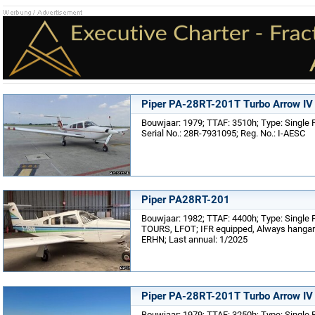
Piper PA-28RT-201T Turbo Arrow IV
Bouwjaar: 1979; TTAF: 3510h; Type: Single Pr
Serial No.: 28R-7931095; Reg. No.: I-AESC
Piper PA28RT-201
Bouwjaar: 1982; TTAF: 4400h; Type: Single Pr
TOURS, LFOT; IFR equipped, Always hangared
ERHN; Last annual: 1/2025
Piper PA-28RT-201T Turbo Arrow IV
Bouwjaar: 1979; TTAF: 3250h; Type: Single 