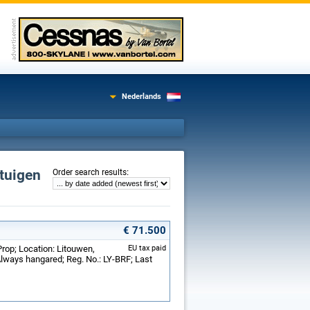
Nederlands
gtuigen
:
Order search results
€ 71.500
rop; Location: Litouwen,
EU tax paid
Always hangared; Reg. No.: LY-BRF; Last