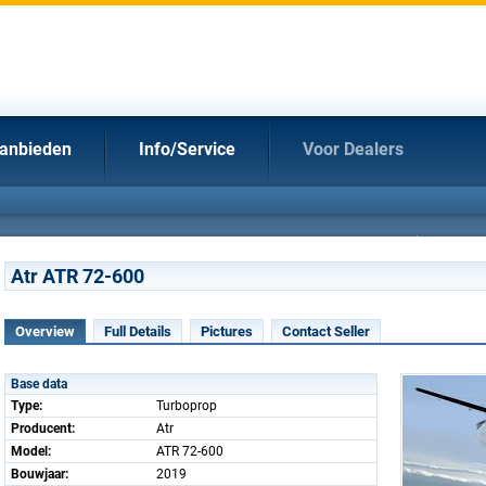
anbieden
Info/Service
Voor Dealers
Atr ATR 72-600
Overview
Full Details
Pictures
Contact Seller
Base data
Type:
Turboprop
Producent:
Atr
Model:
ATR 72-600
Bouwjaar:
2019