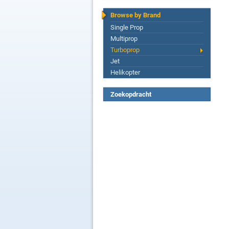
Browse by Brand
Single Prop
Multiprop
Turboprop
Jet
Helikopter
Zoekopdracht