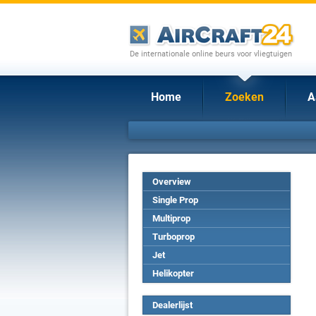
De internationale online beurs voor vliegtuigen
Home
Zoeken
A
Overview
Single Prop
Multiprop
Turboprop
Jet
Helikopter
Dealerlijst