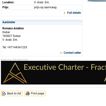
Location:
V. Arab. Em.
Prijs:
prijs op aanvraag
Full details
Aanbieder
Romans Aviation
Dubai
183827 Dubai
V. Arab. Em.
Tel: +97144341253
Contact seller
Back to list
Print page