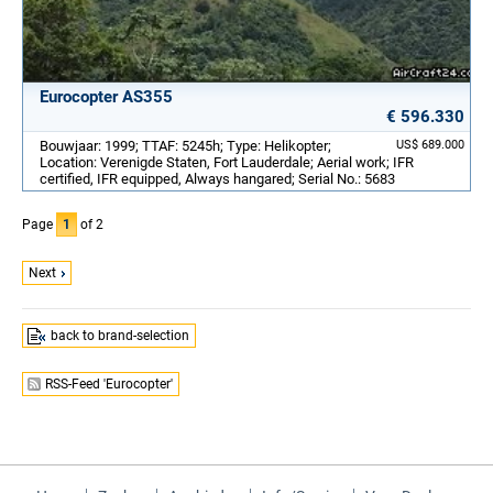
Eurocopter AS355
€ 596.330
Bouwjaar: 1999; TTAF: 5245h; Type: Helikopter;
US$ 689.000
Location: Verenigde Staten, Fort Lauderdale; Aerial work; IFR
certified, IFR equipped, Always hangared; Serial No.: 5683
Page
1
of 2
Next
back to brand-selection
RSS-Feed 'Eurocopter'