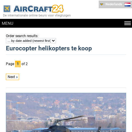
Nederlands
De internationale online beurs voor vliegtuigen
MENU
:
Order search results
Eurocopter helikopters te koop
Page
1
of 2
Next