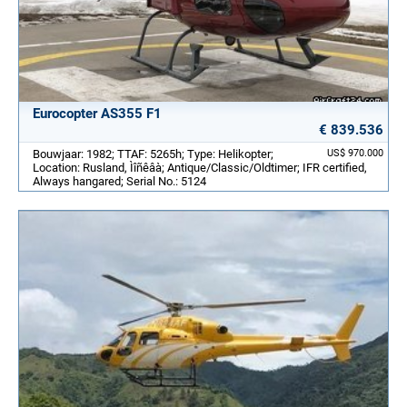
Eurocopter AS355 F1
€ 839.536
Bouwjaar: 1982; TTAF: 5265h; Type: Helikopter;
US$ 970.000
Location: Rusland, Ìîñêâà; Antique/Classic/Oldtimer; IFR certified,
Always hangared; Serial No.: 5124