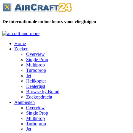
De internationale online beurs voor vliegtuigen
Home
Zoeken
Overview
Single Prop
Multiprop
Turboprop
Jet
Helikopter
Dealerlijst
Browse by Brand
Zoekopdracht
Aanbieden
Overview
Single Prop
Multiprop
Turboprop
Jet