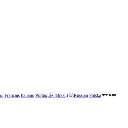
ol
Français
Italiano
Português (Brasil)
Polska