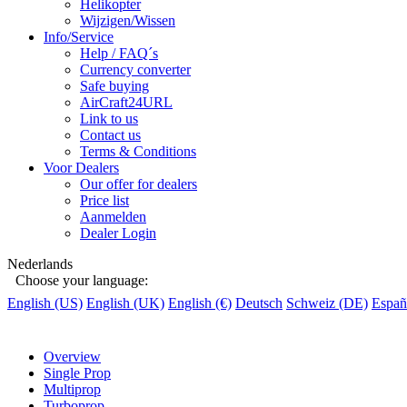
Helikopter
Wijzigen/Wissen
Info/Service
Help / FAQ´s
Currency converter
Safe buying
AirCraft24URL
Link to us
Contact us
Terms & Conditions
Voor Dealers
Our offer for dealers
Price list
Aanmelden
Dealer Login
Nederlands
Choose your language:
English (US)
English (UK)
English (€)
Deutsch
Schweiz (DE)
Españ
Overview
Single Prop
Multiprop
Turboprop