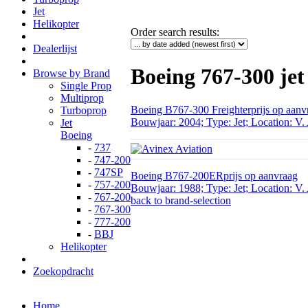
Jet
Helikopter
Order search results
:
Dealerlijst
Boeing 767-300 jet
Browse by Brand
Single Prop
Multiprop
Boeing B767-300 Freighter
prijs op aanv
Turboprop
Bouwjaar: 2004; Type: Jet; Location: V.
Jet
Boeing
-
737
-
747-200
-
747SP
Boeing B767-200ER
prijs op aanvraag
-
757-200
Bouwjaar: 1988; Type: Jet; Location: V.
-
767-200
back to brand-selection
-
767-300
-
777-200
-
BBJ
Helikopter
Zoekopdracht
Home