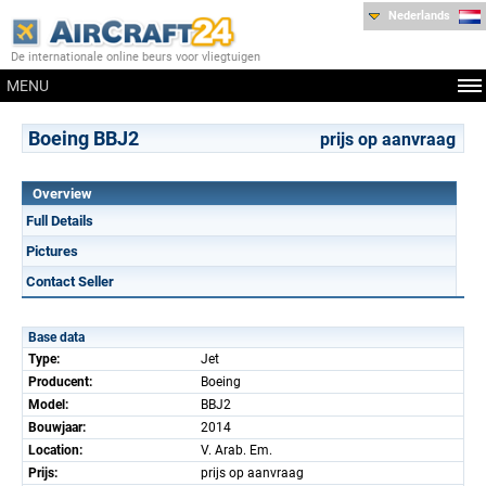
Nederlands
De internationale online beurs voor vliegtuigen
MENU
Boeing BBJ2
prijs op aanvraag
Overview
Full Details
Pictures
Contact Seller
Base data
Type:
Jet
Producent:
Boeing
Model:
BBJ2
Bouwjaar:
2014
Location:
V. Arab. Em.
Prijs:
prijs op aanvraag