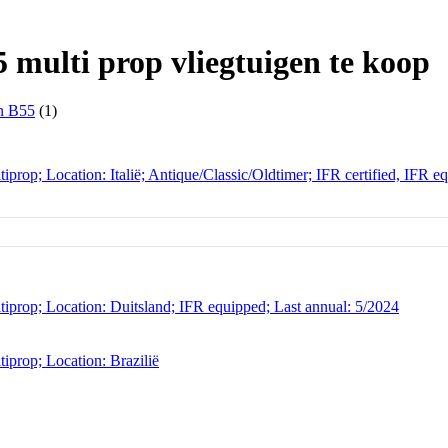
 multi prop vliegtuigen te koop
n B55
(1)
rop; Location: Italië; Antique/Classic/Oldtimer; IFR certified, IFR 
prop; Location: Duitsland; IFR equipped; Last annual: 5/2024
prop; Location: Brazilië