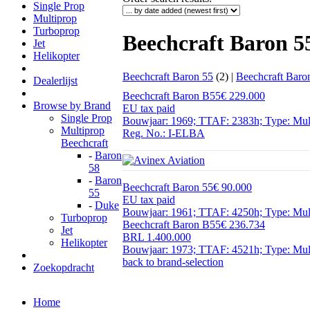
Single Prop
Multiprop
Turboprop
Beechcraft Baron 55
Jet
Helikopter
Beechcraft Baron 55
(2) |
Beechcraft Baro
Dealerlijst
Beechcraft Baron B55
€ 229.000
Browse by Brand
EU tax paid
Single Prop
Bouwjaar: 1969; TTAF: 2383h; Type: Multip
Multiprop
Reg. No.: I-ELBA
Beechcraft
-
Baron
58
-
Baron
Beechcraft Baron 55
€ 90.000
55
EU tax paid
-
Duke
Bouwjaar: 1961; TTAF: 4250h; Type: Multi
Turboprop
Beechcraft Baron B55
€ 236.734
Jet
BRL 1.400.000
Helikopter
Bouwjaar: 1973; TTAF: 4521h; Type: Multi
back to brand-selection
Zoekopdracht
Home