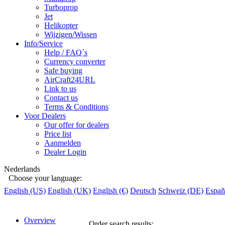
Turboprop
Jet
Helikopter
Wijzigen/Wissen
Info/Service
Help / FAQ´s
Currency converter
Safe buying
AirCraft24URL
Link to us
Contact us
Terms & Conditions
Voor Dealers
Our offer for dealers
Price list
Aanmelden
Dealer Login
Nederlands
Choose your language:
English (US)
English (UK)
English (€)
Deutsch
Schweiz (DE)
Españ
Overview
Order search results
: